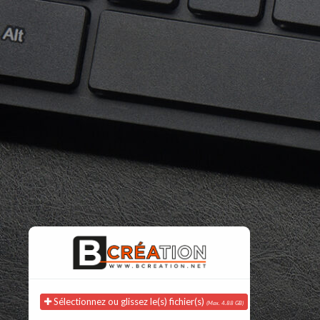
Sélectionnez ou glissez le(s) fichier(s)
(Max. 4.88 GB)